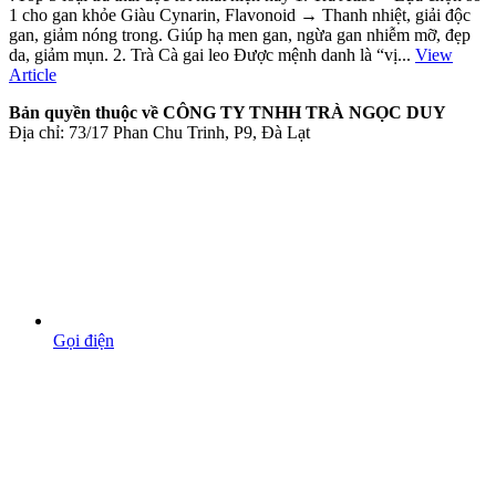
1 cho gan khỏe Giàu Cynarin, Flavonoid → Thanh nhiệt, giải độc
gan, giảm nóng trong. Giúp hạ men gan, ngừa gan nhiễm mỡ, đẹp
da, giảm mụn. 2. Trà Cà gai leo Được mệnh danh là “vị...
View
Article
Bản quyền thuộc về CÔNG TY TNHH TRÀ NGỌC DUY
Địa chỉ: 73/17 Phan Chu Trinh, P9, Đà Lạt
Gọi điện