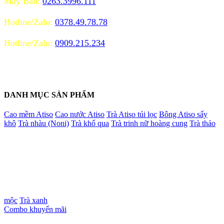
Máy Bàn:
0263.3996.111
TƯ VẤN VÀ XỬ LÝ ĐƠN HÀNG MIỀN BẮC
Hotline/Zalo:
0378.49.78.78
TƯ VẤN VÀ XỬ LÝ ĐƠN HÀNG MIỀN NAM
Hotline/Zalo:
0909.215.234
Gọi Hotline từng khu vực sẽ được xử lý nhanh nhất
Mail:Trangocduy.co@gmail.com
Web:https://trangocduy.com/
DANH MỤC SẢN PHẨM
Cao mềm Atiso
Cao nước Atiso
Trà Atiso túi lọc
Bông Atiso sấy
khô
Trà nhàu (Noni)
Trà khổ qua
Trà trinh nữ hoàng cung
Trà thảo
mộc
Trà xanh
Combo khuyến mãi