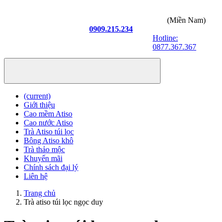
(Miền Nam)
0909.215.234
Hotline:
0877.367.367
(current)
Giới thiệu
Cao mềm Atiso
Cao nước Atiso
Trà Atiso túi lọc
Bông Atiso khô
Trà thảo mộc
Khuyến mãi
Chính sách đại lý
Liên hệ
Trang chủ
Trà atiso túi lọc ngọc duy