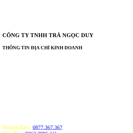
CÔNG TY TNHH TRÀ NGỌC DUY
THÔNG TIN ĐỊA CHỈ KINH DOANH
Văn Phòng: 73/17 Phan Chu Trinh, Phường 9, Đà Lạt
Nhà máy SX: Tổ Thái An, Thái Phiên, Phường 12, Đà Lạt
ĐKKD: 5800466303 - Sở KH-ĐT Lâm Đồng.
Số CBVSATTP: 16275/2006/ATTP-XNCB
ISO 22000:2005 FSMS 0317 005086
Website: www.trangocduy.com
MỌI HÌNH THỨC HỢP TÁC LIÊN HỆ
ĐƠN HÀNG XUẤT KHẨU VÀ PHÂN PHỐI
Hotline/Zalo:
0877.367.367