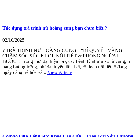
Tác dụng trà trinh nữ hoàng cung bạn chưa biết ?
02/10/2025
? TRÀ TRINH NỮ HOÀNG CUNG – “BÍ QUYẾT VÀNG”
CHĂM SÓC SỨC KHỎE NỘI TIẾT & PHÒNG NGỪA U
BƯỚU ? Trong thời đại hiện nay, các bệnh lý như u xơ tử cung, u
nang buồng trứng, phì đại tuyến tiền liệt, rối loạn nội tiết tố đang
ngày càng trẻ hóa và...
View Article
Combo Quà Tặng Sức Khỏe Cao Cấp – Trao Gửi Yêu Thương,