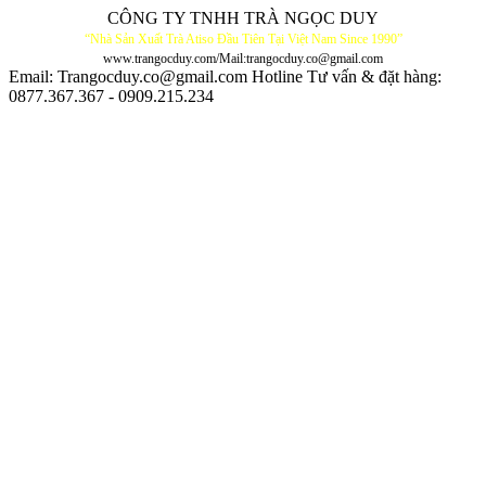
CÔNG TY TNHH TRÀ NGỌC DUY
“Nhà Sản Xuất Trà Atiso Đầu Tiên Tại Việt Nam Since 1990”
www.trangocduy.com/Mail:trangocduy.co@gmail.com
Email: Trangocduy.co@gmail.com
Hotline Tư vấn & đặt hàng:
0877.367.367 - 0909.215.234
Giỏ hàng (0)